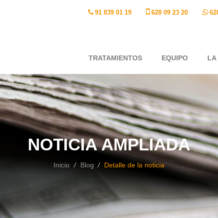
91 839 01 19
62
628 09 23 20
TRATAMIENTOS
EQUIPO
LA
NOTICIA AMPLIADA
Inicio
/
Blog
/
Detalle de la noticia