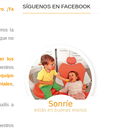
SÍGUENOS EN FACEBOOK
ro
. ¡
Ya
ros la
 que no
er los
uestros
equipo
ntales
,
udís a
estros