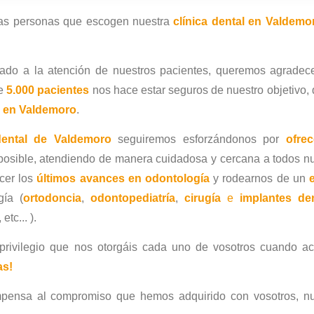
las personas que escogen nuestra
clínica dental en Valdemo
ado a la atención de nuestros pacientes, queremos agradece
de
5.000 pacientes
nos hace estar seguros de nuestro objetivo,
za en Valdemoro
.
 dental de Valdemoro
seguiremos esforzándonos por
ofrec
osible, atendiendo de manera cuidadosa y cercana a todos n
ecer los
últimos avances en odontología
y rodearnos de un
ía (
ortodoncia
,
odontopediatría
,
cirugía
e
implantes de
, etc... ).
rivilegio que nos otorgáis cada uno de vosotros cuando ac
as!
pensa al compromiso que hemos adquirido con vosotros, nu